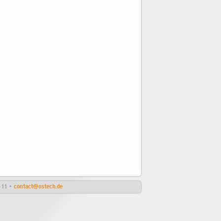
4-11 •
contact@ostech.de