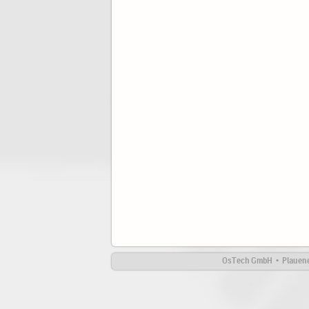
OsTech GmbH • Plauener 