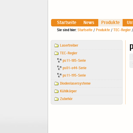
Startseite
News
Produkte
Un
Sie sind hier:
Startseite
/
Produkte
/
TEC-Regler
Navigation
p
Lasertreiber
TEC-Regler
ps11-t85-Serie
ps01-o44-Serie
ps11-t95-Serie
Diodenlasersysteme
Kühlkörper
Zubehör