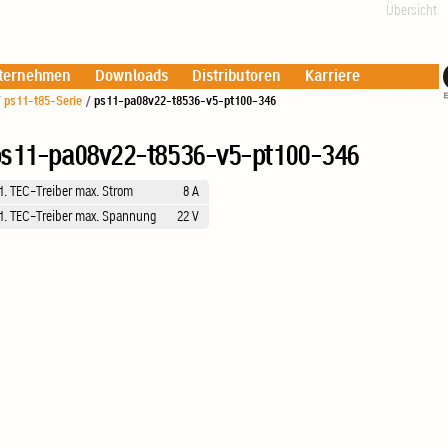
Übersicht
ternehmen
Downloads
Distributoren
Karriere
/
ps11-t85-Serie
/
ps11-pa08v22-t8536-v5-pt100-346
s11-pa08v22-t8536-v5-pt100-346
1. TEC-Treiber max. Strom
8 A
1. TEC-Treiber max. Spannung
22 V