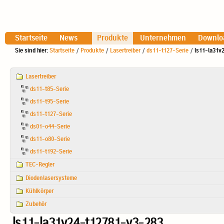
Startseite
News
Produkte
Unternehmen
Downlo
Sie sind hier:
Startseite
/
Produkte
/
Lasertreiber
/
ds11-t127-Serie
/
ls11-la31v
Navigation
Lasertreiber
ds11-t85-Serie
ds11-t95-Serie
ds11-t127-Serie
ds01-o44-Serie
ds11-o80-Serie
ds11-t192-Serie
TEC-Regler
Diodenlasersysteme
Kühlkörper
Zubehör
ls11-la31v24-t12781-v3-283