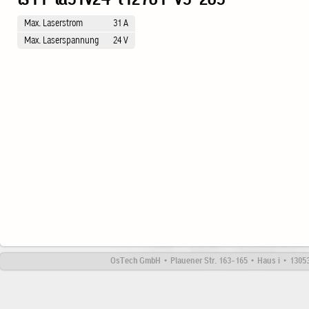
Max. Laserstrom
31 A
Max. Laserspannung
24 V
OsTech GmbH • Plauener Str. 163-165 • Haus i • 13053 